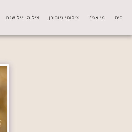
בית
מי אני?
צילומי ניובורן
צילומי גיל שנה