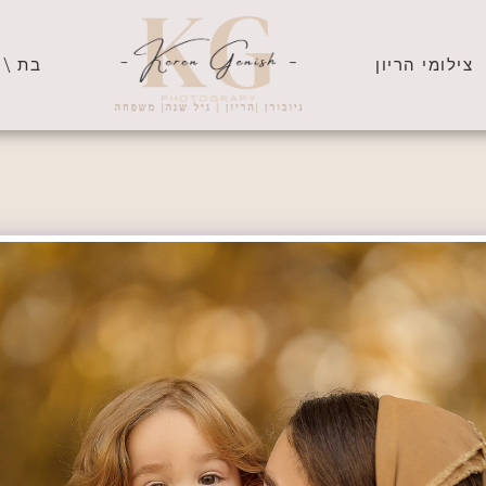
צילומי הריון
בת \ 