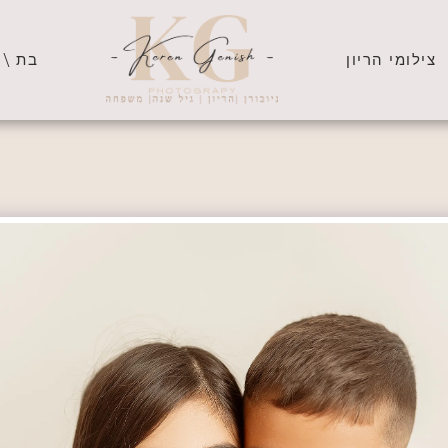
צילומי הריון
בת \ 