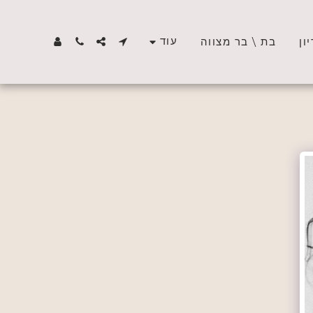
עוד
ון
בת \ בר מצווה