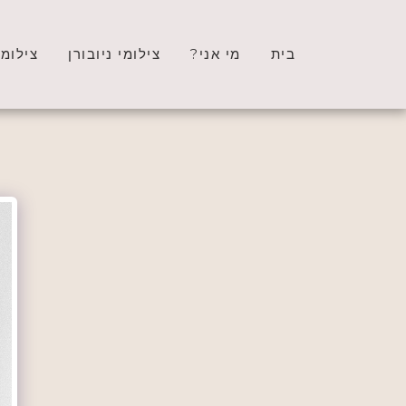
בית
מי אני?
צילומי ניובורן
צילומי