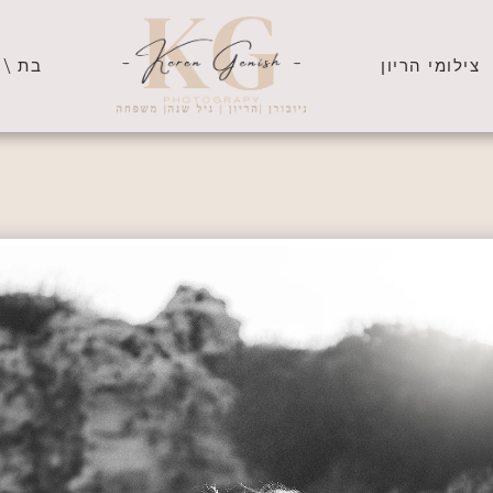
צילומי הריון
בת \ 