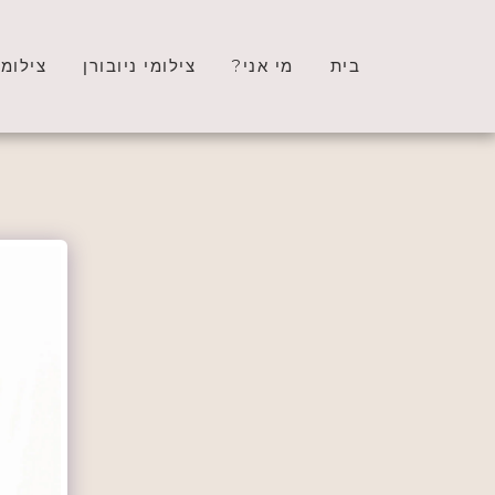
בית
מי אני?
צילומי ניובורן
צילומי