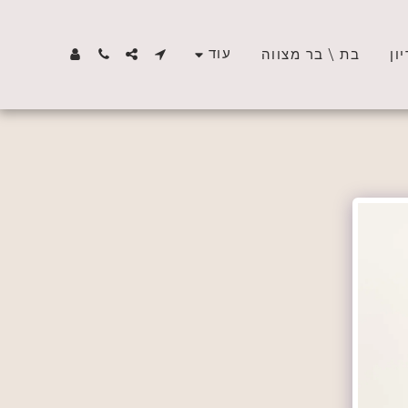
עוד
ון
בת \ בר מצווה