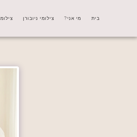
בית
מי אני?
צילומי ניובורן
צילומי