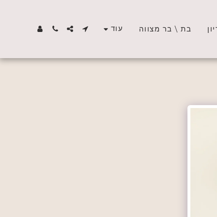
עוד
ון
בת \ בר מצווה