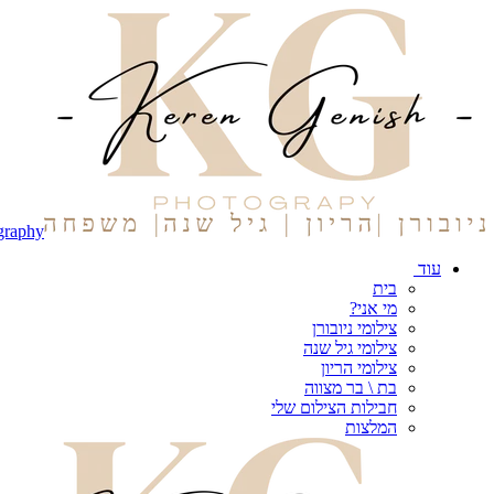
graphy
עוד
בית
מי אני?
צילומי ניובורן
צילומי גיל שנה
צילומי הריון
בת \ בר מצווה
חבילות הצילום שלי
המלצות