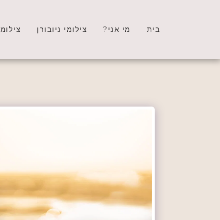
בית
מי אני?
צילומי ניובורן
צילומי