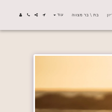
עוד
ון
בת \ בר מצווה